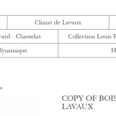
Climat de Lavaux
vard - Chasselas
Collection Louis 
 dynamique
H
ux
COPY OF BOI
LAVAUX