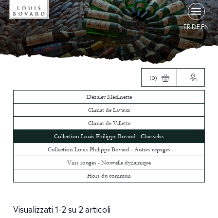
FR
DE
EN
(0)
Dézaley Médinette
Climat de Lavaux
Climat de Villette
Collection Louis Philippe Bovard - Chasselas
Collection Louis Philippe Bovard - Autres cépages
Vins rouges - Nouvelle dynamique
Hors du commun
Visualizzati 1-2 su 2 articoli