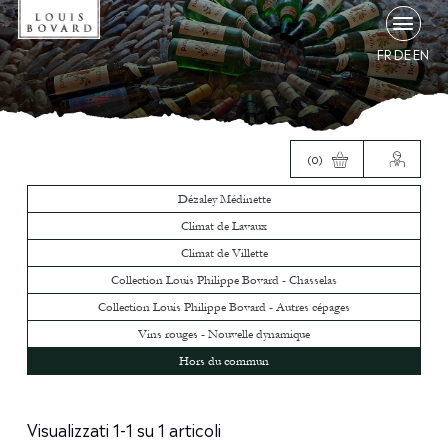
FR
DE
EN
(0)
Dézaley Médinette
Climat de Lavaux
Climat de Villette
Collection Louis Philippe Bovard - Chasselas
Collection Louis Philippe Bovard - Autres cépages
Vins rouges - Nouvelle dynamique
Hors du commun
Visualizzati 1-1 su 1 articoli