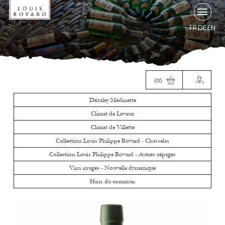
FR
DE
EN
(0)
Dézaley Médinette
Climat de Lavaux
Climat de Villette
Collection Louis Philippe Bovard - Chasselas
Collection Louis Philippe Bovard - Autres cépages
Vins rouges - Nouvelle dynamique
Hors du commun