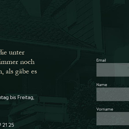
die unter
Email
h immer noch
n, als gäbe es
Name
ag bis Freitag,
Vorname
9 21 25