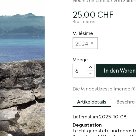
25,00 CHF
Bruttopreis
Millésime
Menge
In den Waren
Die Mindestbestellmenge für d
Artikeldetails
Beschre
2025-10-08
Lieferdatum
Degustation
Leicht geröstete und geröst
Komplexität (Haselnüsse, Birn