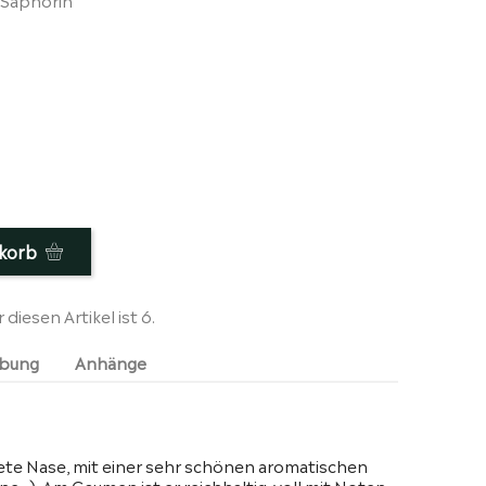
korb
iesen Artikel ist 6.
ibung
Anhänge
ete Nase, mit einer sehr schönen aromatischen
e...). Am Gaumen ist er reichhaltig, voll mit Noten