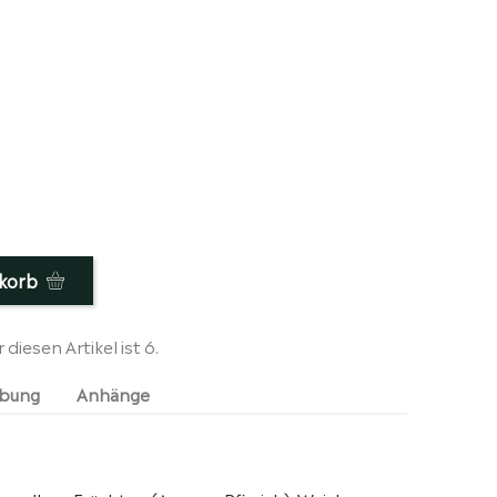
korb
iesen Artikel ist 6.
ibung
Anhänge