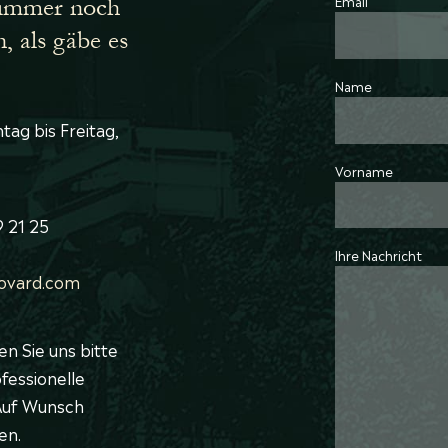
Email
h immer noch
n, als gäbe es
Name
ag bis Freitag,
Vorname
9 21 25
Ihre Nachricht
ovard.com
en Sie uns bitte
fessionelle
 Auf Wunsch
en.