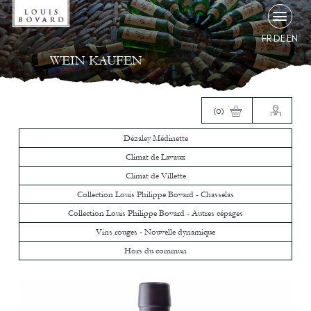
FR
DE
EN
WEIN KAUFEN
(0)
Dézaley Médinette
Climat de Lavaux
Climat de Villette
Collection Louis Philippe Bovard - Chasselas
Collection Louis Philippe Bovard - Autres cépages
Vins rouges - Nouvelle dynamique
Hors du commun